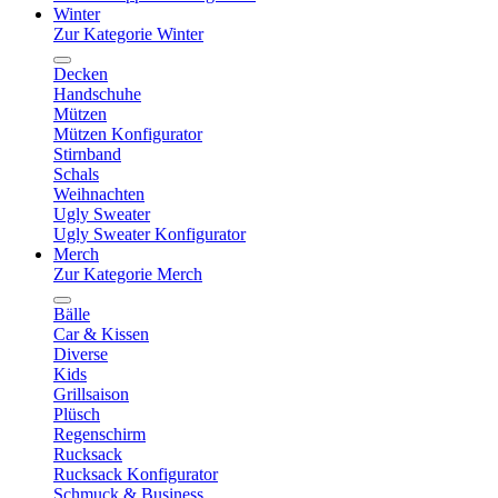
Winter
Zur Kategorie Winter
Decken
Handschuhe
Mützen
Mützen Konfigurator
Stirnband
Schals
Weihnachten
Ugly Sweater
Ugly Sweater Konfigurator
Merch
Zur Kategorie Merch
Bälle
Car & Kissen
Diverse
Kids
Grillsaison
Plüsch
Regenschirm
Rucksack
Rucksack Konfigurator
Schmuck & Business