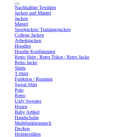
Nachhaltige Textilien
Jacken und Mäntel
Jacken
Mäntel
Sportjacken/ Trainingsjacken
College Jacken
Arbeitsjacken
Hoodies
Hoodie Konfigurator
Retro Shirt / Retro Trikot / Retro Jacke
Retro Jacke
Shirts
T-Shirt
Funktion / Running
Sweat Shirt
Polo
Retro
Ugly Sweater
Hosen
Baby Artikel
Handschuhe
Multifunktionstuch
Decken
Heimtextilien