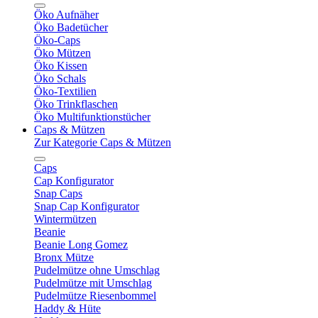
Öko Aufnäher
Öko Badetücher
Öko-Caps
Öko Mützen
Öko Kissen
Öko Schals
Öko-Textilien
Öko Trinkflaschen
Öko Multifunktionstücher
Caps & Mützen
Zur Kategorie Caps & Mützen
Caps
Cap Konfigurator
Snap Caps
Snap Cap Konfigurator
Wintermützen
Beanie
Beanie Long Gomez
Bronx Mütze
Pudelmütze ohne Umschlag
Pudelmütze mit Umschlag
Pudelmütze Riesenbommel
Haddy & Hüte