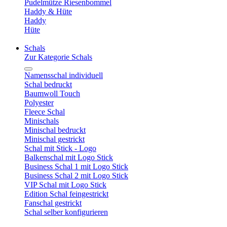
Pudelmütze Riesenbommel
Haddy & Hüte
Haddy
Hüte
Schals
Zur Kategorie Schals
Namensschal individuell
Schal bedruckt
Baumwoll Touch
Polyester
Fleece Schal
Minischals
Minischal bedruckt
Minischal gestrickt
Schal mit Stick - Logo
Balkenschal mit Logo Stick
Business Schal 1 mit Logo Stick
Business Schal 2 mit Logo Stick
VIP Schal mit Logo Stick
Edition Schal feingestrickt
Fanschal gestrickt
Schal selber konfigurieren