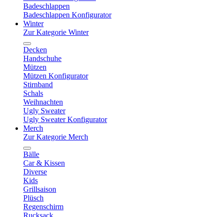
Badeschlappen
Badeschlappen Konfigurator
Winter
Zur Kategorie Winter
Decken
Handschuhe
Mützen
Mützen Konfigurator
Stirnband
Schals
Weihnachten
Ugly Sweater
Ugly Sweater Konfigurator
Merch
Zur Kategorie Merch
Bälle
Car & Kissen
Diverse
Kids
Grillsaison
Plüsch
Regenschirm
Rucksack