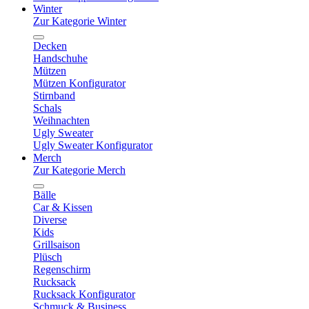
Winter
Zur Kategorie Winter
Decken
Handschuhe
Mützen
Mützen Konfigurator
Stirnband
Schals
Weihnachten
Ugly Sweater
Ugly Sweater Konfigurator
Merch
Zur Kategorie Merch
Bälle
Car & Kissen
Diverse
Kids
Grillsaison
Plüsch
Regenschirm
Rucksack
Rucksack Konfigurator
Schmuck & Business