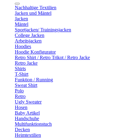
Nachhaltige Textilien
Jacken und Mäntel
Jacken
Mäntel
Sportjacken/ Trainingsjacken
College Jacken
Arbeitsjacken
Hoodies
Hoodie Konfigurator
Retro Shirt / Retro Trikot / Retro Jacke
Retro Jacke
Shirts
T-Shirt
Funktion / Running
Sweat Shirt
Polo
Retro
Ugly Sweater
Hosen
Baby Artikel
Handschuhe
Multifunktionstuch
Decken
Heimtextilien