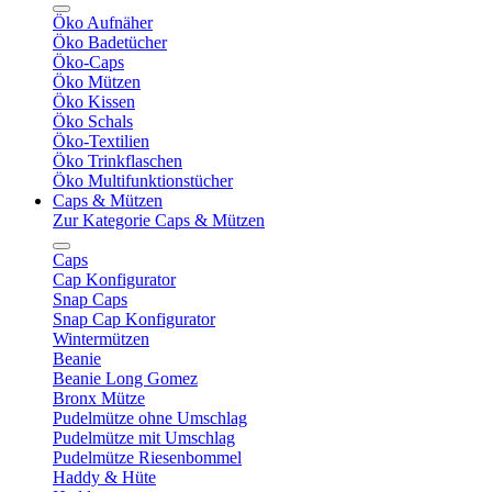
Öko Aufnäher
Öko Badetücher
Öko-Caps
Öko Mützen
Öko Kissen
Öko Schals
Öko-Textilien
Öko Trinkflaschen
Öko Multifunktionstücher
Caps & Mützen
Zur Kategorie Caps & Mützen
Caps
Cap Konfigurator
Snap Caps
Snap Cap Konfigurator
Wintermützen
Beanie
Beanie Long Gomez
Bronx Mütze
Pudelmütze ohne Umschlag
Pudelmütze mit Umschlag
Pudelmütze Riesenbommel
Haddy & Hüte