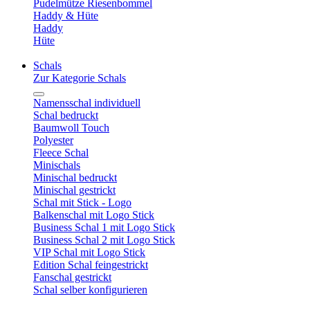
Pudelmütze Riesenbommel
Haddy & Hüte
Haddy
Hüte
Schals
Zur Kategorie Schals
Namensschal individuell
Schal bedruckt
Baumwoll Touch
Polyester
Fleece Schal
Minischals
Minischal bedruckt
Minischal gestrickt
Schal mit Stick - Logo
Balkenschal mit Logo Stick
Business Schal 1 mit Logo Stick
Business Schal 2 mit Logo Stick
VIP Schal mit Logo Stick
Edition Schal feingestrickt
Fanschal gestrickt
Schal selber konfigurieren