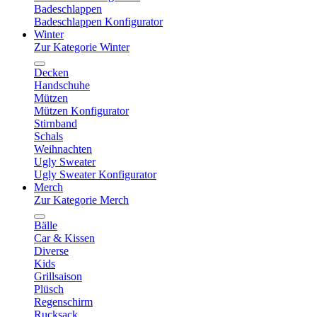
Badeschlappen
Badeschlappen Konfigurator
Winter
Zur Kategorie Winter
Decken
Handschuhe
Mützen
Mützen Konfigurator
Stirnband
Schals
Weihnachten
Ugly Sweater
Ugly Sweater Konfigurator
Merch
Zur Kategorie Merch
Bälle
Car & Kissen
Diverse
Kids
Grillsaison
Plüsch
Regenschirm
Rucksack