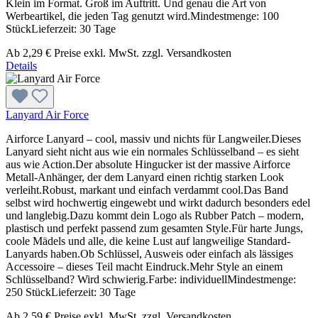
Klein im Format. Groß im Auftritt. Und genau die Art von
Werbeartikel, die jeden Tag genutzt wird.Mindestmenge: 100
StückLieferzeit: 30 Tage
Ab
2,29 €
Preise exkl. MwSt. zzgl. Versandkosten
Details
Lanyard Air Force
Airforce Lanyard – cool, massiv und nichts für Langweiler.Dieses
Lanyard sieht nicht aus wie ein normales Schlüsselband – es sieht
aus wie Action.Der absolute Hingucker ist der massive Airforce
Metall-Anhänger, der dem Lanyard einen richtig starken Look
verleiht.Robust, markant und einfach verdammt cool.Das Band
selbst wird hochwertig eingewebt und wirkt dadurch besonders edel
und langlebig.Dazu kommt dein Logo als Rubber Patch – modern,
plastisch und perfekt passend zum gesamten Style.Für harte Jungs,
coole Mädels und alle, die keine Lust auf langweilige Standard-
Lanyards haben.Ob Schlüssel, Ausweis oder einfach als lässiges
Accessoire – dieses Teil macht Eindruck.Mehr Style an einem
Schlüsselband? Wird schwierig.Farbe: individuellMindestmenge:
250 StückLieferzeit: 30 Tage
Ab
2,59 €
Preise exkl. MwSt. zzgl. Versandkosten