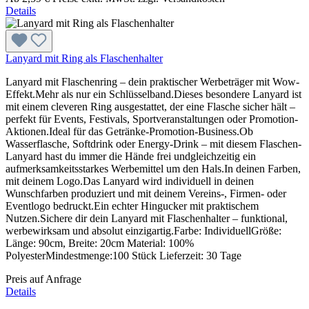
Details
Lanyard mit Ring als Flaschenhalter
Lanyard mit Flaschenring – dein praktischer Werbeträger mit Wow-
Effekt.Mehr als nur ein Schlüsselband.Dieses besondere Lanyard ist
mit einem cleveren Ring ausgestattet, der eine Flasche sicher hält –
perfekt für Events, Festivals, Sportveranstaltungen oder Promotion-
Aktionen.Ideal für das Getränke-Promotion-Business.Ob
Wasserflasche, Softdrink oder Energy-Drink – mit diesem Flaschen-
Lanyard hast du immer die Hände frei undgleichzeitig ein
aufmerksamkeitsstarkes Werbemittel um den Hals.In deinen Farben,
mit deinem Logo.Das Lanyard wird individuell in deinen
Wunschfarben produziert und mit deinem Vereins-, Firmen- oder
Eventlogo bedruckt.Ein echter Hingucker mit praktischem
Nutzen.Sichere dir dein Lanyard mit Flaschenhalter – funktional,
werbewirksam und absolut einzigartig.Farbe: IndividuellGröße:
Länge: 90cm, Breite: 20cm Material: 100%
PolyesterMindestmenge:100 Stück Lieferzeit: 30 Tage
Preis auf Anfrage
Details