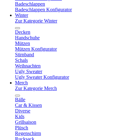
Badeschlappen
Badeschlappen Konfigurator
Winter
Zur Kategorie Winter
Decken
Handschuhe
Mützen
Mützen Konfigurator
Stirnband
Schals
Weihnachten
Ugly Sweater
Ugly Sweater Konfigurator
Merch
Zur Kategorie Merch
Bälle
Car & Kissen
Diverse
Kids
Grillsaison
Plüsch
Regenschirm
Rucksack