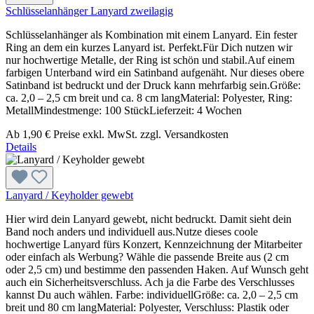
Schlüsselanhänger Lanyard zweilagig
Schlüsselanhänger als Kombination mit einem Lanyard. Ein fester
Ring an dem ein kurzes Lanyard ist. Perfekt.Für Dich nutzen wir
nur hochwertige Metalle, der Ring ist schön und stabil.Auf einem
farbigen Unterband wird ein Satinband aufgenäht. Nur dieses obere
Satinband ist bedruckt und der Druck kann mehrfarbig sein.Größe:
ca. 2,0 – 2,5 cm breit und ca. 8 cm langMaterial: Polyester, Ring:
MetallMindestmenge: 100 StückLieferzeit: 4 Wochen
Ab
1,90 €
Preise exkl. MwSt. zzgl. Versandkosten
Details
Lanyard / Keyholder gewebt
Hier wird dein Lanyard gewebt, nicht bedruckt. Damit sieht dein
Band noch anders und individuell aus.Nutze dieses coole
hochwertige Lanyard fürs Konzert, Kennzeichnung der Mitarbeiter
oder einfach als Werbung? Wähle die passende Breite aus (2 cm
oder 2,5 cm) und bestimme den passenden Haken. Auf Wunsch geht
auch ein Sicherheitsverschluss. Ach ja die Farbe des Verschlusses
kannst Du auch wählen. Farbe: individuellGröße: ca. 2,0 – 2,5 cm
breit und 80 cm langMaterial: Polyester, Verschluss: Plastik oder