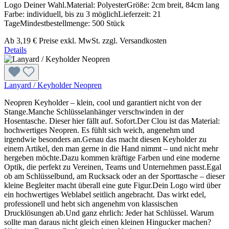
Logo Deiner Wahl.Material: PolyesterGröße: 2cm breit, 84cm lang
Farbe: individuell, bis zu 3 möglichLieferzeit: 21
TageMindestbestellmenge: 500 Stück
Ab
3,19 €
Preise exkl. MwSt. zzgl. Versandkosten
Details
Lanyard / Keyholder Neopren
Neopren Keyholder – klein, cool und garantiert nicht von der
Stange.Manche Schlüsselanhänger verschwinden in der
Hosentasche. Dieser hier fällt auf. Sofort.Der Clou ist das Material:
hochwertiges Neopren. Es fühlt sich weich, angenehm und
irgendwie besonders an.Genau das macht diesen Keyholder zu
einem Artikel, den man gerne in die Hand nimmt – und nicht mehr
hergeben möchte.Dazu kommen kräftige Farben und eine moderne
Optik, die perfekt zu Vereinen, Teams und Unternehmen passt.Egal
ob am Schlüsselbund, am Rucksack oder an der Sporttasche – dieser
kleine Begleiter macht überall eine gute Figur.Dein Logo wird über
ein hochwertiges Weblabel seitlich angebracht. Das wirkt edel,
professionell und hebt sich angenehm von klassischen
Drucklösungen ab.Und ganz ehrlich: Jeder hat Schlüssel. Warum
sollte man daraus nicht gleich einen kleinen Hingucker machen?