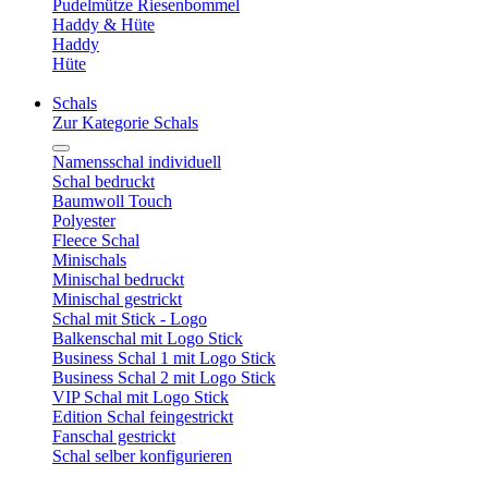
Pudelmütze Riesenbommel
Haddy & Hüte
Haddy
Hüte
Schals
Zur Kategorie Schals
Namensschal individuell
Schal bedruckt
Baumwoll Touch
Polyester
Fleece Schal
Minischals
Minischal bedruckt
Minischal gestrickt
Schal mit Stick - Logo
Balkenschal mit Logo Stick
Business Schal 1 mit Logo Stick
Business Schal 2 mit Logo Stick
VIP Schal mit Logo Stick
Edition Schal feingestrickt
Fanschal gestrickt
Schal selber konfigurieren