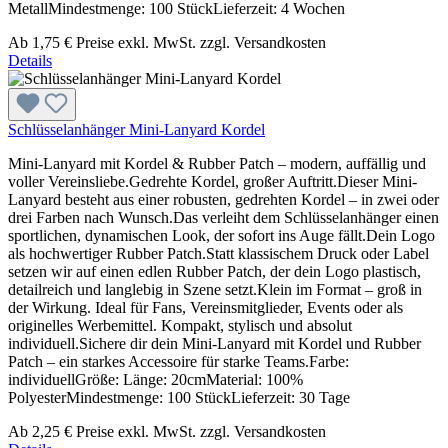
MetallMindestmenge: 100 StückLieferzeit: 4 Wochen
Ab
1,75 €
Preise exkl. MwSt. zzgl. Versandkosten
Details
Schlüsselanhänger Mini-Lanyard Kordel
Mini-Lanyard mit Kordel & Rubber Patch – modern, auffällig und
voller Vereinsliebe.Gedrehte Kordel, großer Auftritt.Dieser Mini-
Lanyard besteht aus einer robusten, gedrehten Kordel – in zwei oder
drei Farben nach Wunsch.Das verleiht dem Schlüsselanhänger einen
sportlichen, dynamischen Look, der sofort ins Auge fällt.Dein Logo
als hochwertiger Rubber Patch.Statt klassischem Druck oder Label
setzen wir auf einen edlen Rubber Patch, der dein Logo plastisch,
detailreich und langlebig in Szene setzt.Klein im Format – groß in
der Wirkung. Ideal für Fans, Vereinsmitglieder, Events oder als
originelles Werbemittel. Kompakt, stylisch und absolut
individuell.Sichere dir dein Mini-Lanyard mit Kordel und Rubber
Patch – ein starkes Accessoire für starke Teams.Farbe:
individuellGröße: Länge: 20cmMaterial: 100%
PolyesterMindestmenge: 100 StückLieferzeit: 30 Tage
Ab
2,25 €
Preise exkl. MwSt. zzgl. Versandkosten