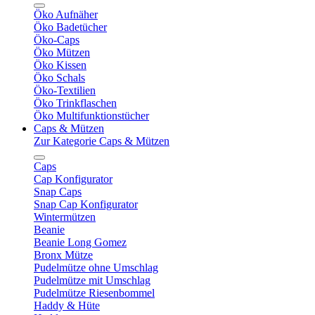
Öko Aufnäher
Öko Badetücher
Öko-Caps
Öko Mützen
Öko Kissen
Öko Schals
Öko-Textilien
Öko Trinkflaschen
Öko Multifunktionstücher
Caps & Mützen
Zur Kategorie Caps & Mützen
Caps
Cap Konfigurator
Snap Caps
Snap Cap Konfigurator
Wintermützen
Beanie
Beanie Long Gomez
Bronx Mütze
Pudelmütze ohne Umschlag
Pudelmütze mit Umschlag
Pudelmütze Riesenbommel
Haddy & Hüte