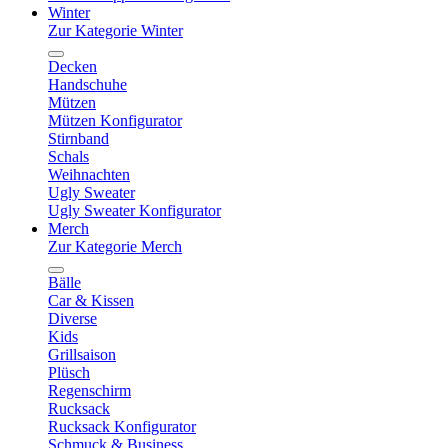
Winter
Zur Kategorie Winter
Decken
Handschuhe
Mützen
Mützen Konfigurator
Stirnband
Schals
Weihnachten
Ugly Sweater
Ugly Sweater Konfigurator
Merch
Zur Kategorie Merch
Bälle
Car & Kissen
Diverse
Kids
Grillsaison
Plüsch
Regenschirm
Rucksack
Rucksack Konfigurator
Schmuck & Business