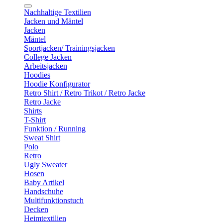
Nachhaltige Textilien
Jacken und Mäntel
Jacken
Mäntel
Sportjacken/ Trainingsjacken
College Jacken
Arbeitsjacken
Hoodies
Hoodie Konfigurator
Retro Shirt / Retro Trikot / Retro Jacke
Retro Jacke
Shirts
T-Shirt
Funktion / Running
Sweat Shirt
Polo
Retro
Ugly Sweater
Hosen
Baby Artikel
Handschuhe
Multifunktionstuch
Decken
Heimtextilien