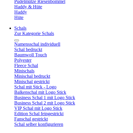
Pudelmütze Riesenbommel
Haddy & Hüte
Haddy
Hüte
Schals
Zur Kategorie Schals
Namensschal individuell
Schal bedruckt
Baumwoll Touch
Polyester
Fleece Schal
Minischals
Minischal bedruckt
Minischal gestrickt
Schal mit Stick - Logo
Balkenschal mit Logo Stick
Business Schal 1 mit Logo Stick
Business Schal 2 mit Logo Stick
VIP Schal mit Logo Stick
Edition Schal feingestrickt
Fanschal gestrickt
Schal selber konfigurieren