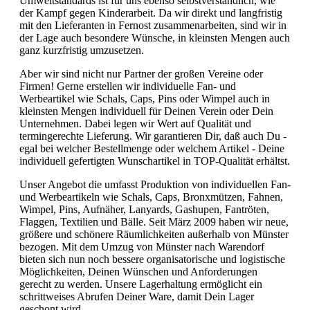
Umweltstandards ist für uns ebenso selbstverständlich, wie
der Kampf gegen Kinderarbeit. Da wir direkt und langfristig
mit den Lieferanten in Fernost zusammenarbeiten, sind wir in
der Lage auch besondere Wünsche, in kleinsten Mengen auch
ganz kurzfristig umzusetzen.
Aber wir sind nicht nur Partner der großen Vereine oder
Firmen! Gerne erstellen wir individuelle Fan- und
Werbeartikel wie Schals, Caps, Pins oder Wimpel auch in
kleinsten Mengen individuell für Deinen Verein oder Dein
Unternehmen. Dabei legen wir Wert auf Qualität und
termingerechte Lieferung. Wir garantieren Dir, daß auch Du -
egal bei welcher Bestellmenge oder welchem Artikel - Deine
individuell gefertigten Wunschartikel in TOP-Qualität erhältst.
Unser Angebot die umfasst Produktion von individuellen Fan-
und Werbeartikeln wie Schals, Caps, Bronxmützen, Fahnen,
Wimpel, Pins, Aufnäher, Lanyards, Gashupen, Fantröten,
Flaggen, Textilien und Bälle. Seit März 2009 haben wir neue,
größere und schönere Räumlichkeiten außerhalb von Münster
bezogen. Mit dem Umzug von Münster nach Warendorf
bieten sich nun noch bessere organisatorische und logistische
Möglichkeiten, Deinen Wünschen und Anforderungen
gerecht zu werden. Unsere Lagerhaltung ermöglicht ein
schrittweises Abrufen Deiner Ware, damit Dein Lager
geschont wird.