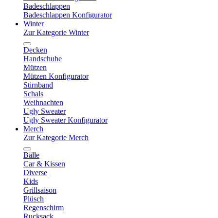
Badeschlappen
Badeschlappen Konfigurator
Winter
Zur Kategorie Winter
Decken
Handschuhe
Mützen
Mützen Konfigurator
Stirnband
Schals
Weihnachten
Ugly Sweater
Ugly Sweater Konfigurator
Merch
Zur Kategorie Merch
Bälle
Car & Kissen
Diverse
Kids
Grillsaison
Plüsch
Regenschirm
Rucksack