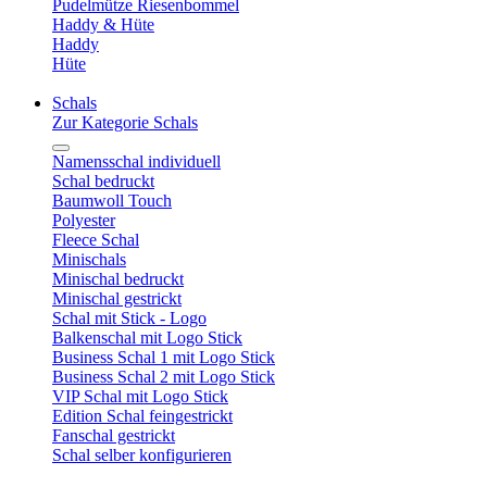
Pudelmütze Riesenbommel
Haddy & Hüte
Haddy
Hüte
Schals
Zur Kategorie Schals
Namensschal individuell
Schal bedruckt
Baumwoll Touch
Polyester
Fleece Schal
Minischals
Minischal bedruckt
Minischal gestrickt
Schal mit Stick - Logo
Balkenschal mit Logo Stick
Business Schal 1 mit Logo Stick
Business Schal 2 mit Logo Stick
VIP Schal mit Logo Stick
Edition Schal feingestrickt
Fanschal gestrickt
Schal selber konfigurieren