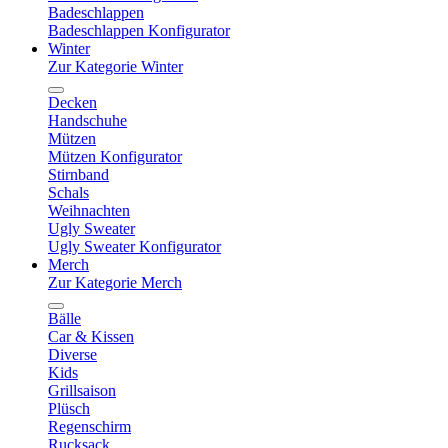
Badeschlappen
Badeschlappen Konfigurator
Winter
Zur Kategorie Winter
Decken
Handschuhe
Mützen
Mützen Konfigurator
Stirnband
Schals
Weihnachten
Ugly Sweater
Ugly Sweater Konfigurator
Merch
Zur Kategorie Merch
Bälle
Car & Kissen
Diverse
Kids
Grillsaison
Plüsch
Regenschirm
Rucksack