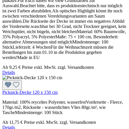
plakativ.Für Euch haben wir viele Grundfarben zur
Auswahl.Beachtet bitte, dass es produktionstechnisch nur möglich
ist zwei Farben abzubilden.Als optisches Highlight könnt ihr noch
zwischen verschiedenen Veredelungsvarianten am Saum
auswählen.Die Rückseite der Decke ist immer ein negatives Abbild
der Vorderseite.waschbar bei 30 Grad, nicht Trockner geeignet, kein
Weichspüler, nicht bügeln, nicht bleichenMaterial: 60% Baumwolle,
35% Polyacryl, 5% PolyesterMaße: 75 × 100 cm, Besonderheit:
alternative Abmessungen sind möglichMindestmenge: 100
StückLieferzeit: 4 WochenFür die Weihnachtszeit müssen die
Bestellungen bis zum 01.10 in die Produktion gegeben
werden!Made in EU
Ab
9,25 €
Preise exkl. MwSt. zzgl. Versandkosten
Details
Picknick-Decke 120 x 150 cm
Material: 100% reyceltes Polyester, wasserfestVorderseite - Fleece,
170gr./m2, Rückseite - wasserdichtes Vlies 80gr./m², wie
TascheMindestmenge: 100 Stück
Ab
11,75 €
Preise exkl. MwSt. zzgl. Versandkosten
Details