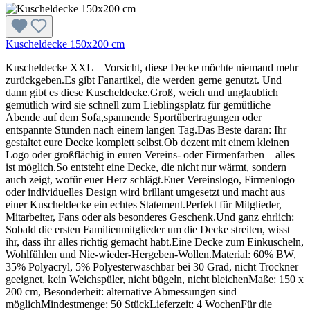
Kuscheldecke 150x200 cm
Kuscheldecke XXL – Vorsicht, diese Decke möchte niemand mehr
zurückgeben.Es gibt Fanartikel, die werden gerne genutzt. Und
dann gibt es diese Kuscheldecke.Groß, weich und unglaublich
gemütlich wird sie schnell zum Lieblingsplatz für gemütliche
Abende auf dem Sofa,spannende Sportübertragungen oder
entspannte Stunden nach einem langen Tag.Das Beste daran: Ihr
gestaltet eure Decke komplett selbst.Ob dezent mit einem kleinen
Logo oder großflächig in euren Vereins- oder Firmenfarben – alles
ist möglich.So entsteht eine Decke, die nicht nur wärmt, sondern
auch zeigt, wofür euer Herz schlägt.Euer Vereinslogo, Firmenlogo
oder individuelles Design wird brillant umgesetzt und macht aus
einer Kuscheldecke ein echtes Statement.Perfekt für Mitglieder,
Mitarbeiter, Fans oder als besonderes Geschenk.Und ganz ehrlich:
Sobald die ersten Familienmitglieder um die Decke streiten, wisst
ihr, dass ihr alles richtig gemacht habt.Eine Decke zum Einkuscheln,
Wohlfühlen und Nie-wieder-Hergeben-Wollen.Material: 60% BW,
35% Polyacryl, 5% Polyesterwaschbar bei 30 Grad, nicht Trockner
geeignet, kein Weichspüler, nicht bügeln, nicht bleichenMaße: 150 x
200 cm, Besonderheit: alternative Abmessungen sind
möglichMindestmenge: 50 StückLieferzeit: 4 WochenFür die