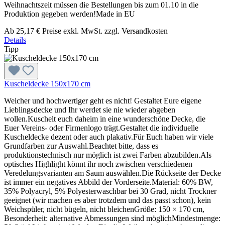
Weihnachtszeit müssen die Bestellungen bis zum 01.10 in die
Produktion gegeben werden!Made in EU
Ab
25,17 €
Preise exkl. MwSt. zzgl. Versandkosten
Details
Tipp
Kuscheldecke 150x170 cm
Weicher und hochwertiger geht es nicht! Gestaltet Eure eigene
Lieblingsdecke und Ihr werdet sie nie wieder abgeben
wollen.Kuschelt euch daheim in eine wunderschöne Decke, die
Euer Vereins- oder Firmenlogo trägt.Gestaltet die individuelle
Kuscheldecke dezent oder auch plakativ.Für Euch haben wir viele
Grundfarben zur Auswahl.Beachtet bitte, dass es
produktionstechnisch nur möglich ist zwei Farben abzubilden.Als
optisches Highlight könnt ihr noch zwischen verschiedenen
Veredelungsvarianten am Saum auswählen.Die Rückseite der Decke
ist immer ein negatives Abbild der Vorderseite.Material: 60% BW,
35% Polyacryl, 5% Polyesterwaschbar bei 30 Grad, nicht Trockner
geeignet (wir machen es aber trotzdem und das passt schon), kein
Weichspüler, nicht bügeln, nicht bleichenGröße: 150 × 170 cm,
Besonderheit: alternative Abmessungen sind möglichMindestmenge: