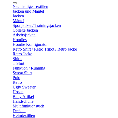
Nachhaltige Textilien
Jacken und Mäntel
Jacken
Mäntel
Sportjacken/ Trainingsjacken
College Jacken
Arbeitsjacken
Hoodies
Hoodie Konfigurator
Retro Shirt / Retro Trikot / Retro Jacke
Retro Jacke
Shirts
T-Shirt
Funktion / Running
Sweat Shirt
Polo
Retro
Ugly Sweater
Hosen
Baby Artikel
Handschuhe
Multifunktionstuch
Decken
Heimtextilien