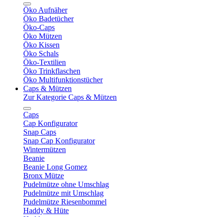
Öko Aufnäher
Öko Badetücher
Öko-Caps
Öko Mützen
Öko Kissen
Öko Schals
Öko-Textilien
Öko Trinkflaschen
Öko Multifunktionstücher
Caps & Mützen
Zur Kategorie Caps & Mützen
Caps
Cap Konfigurator
Snap Caps
Snap Cap Konfigurator
Wintermützen
Beanie
Beanie Long Gomez
Bronx Mütze
Pudelmütze ohne Umschlag
Pudelmütze mit Umschlag
Pudelmütze Riesenbommel
Haddy & Hüte