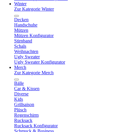
Winter
Zur Kategorie Winter
Decken
Handschuhe
Mützen
Mützen Konfigurator
Stirnband
Schals
Weihnachten
Ugly Sweater
Ugly Sweater Konfigurator
Merch
Zur Kategorie Merch
Bälle
Car & Kissen
Diverse
Kids
Grillsaison
Plüsch
Regenschirm
Rucksack
Rucksack Konfigurator
Schmuck & Business