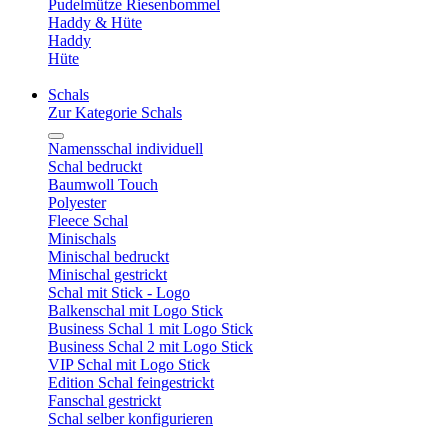
Pudelmütze Riesenbommel
Haddy & Hüte
Haddy
Hüte
Schals
Zur Kategorie Schals
Namensschal individuell
Schal bedruckt
Baumwoll Touch
Polyester
Fleece Schal
Minischals
Minischal bedruckt
Minischal gestrickt
Schal mit Stick - Logo
Balkenschal mit Logo Stick
Business Schal 1 mit Logo Stick
Business Schal 2 mit Logo Stick
VIP Schal mit Logo Stick
Edition Schal feingestrickt
Fanschal gestrickt
Schal selber konfigurieren