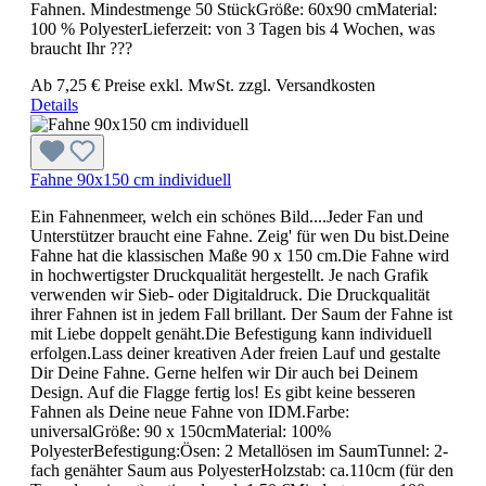
Fahnen. Mindestmenge 50 StückGröße: 60x90 cmMaterial:
100 % PolyesterLieferzeit: von 3 Tagen bis 4 Wochen, was
braucht Ihr ???
Ab
7,25 €
Preise exkl. MwSt. zzgl. Versandkosten
Details
Fahne 90x150 cm individuell
Ein Fahnenmeer, welch ein schönes Bild....Jeder Fan und
Unterstützer braucht eine Fahne. Zeig' für wen Du bist.Deine
Fahne hat die klassischen Maße 90 x 150 cm.Die Fahne wird
in hochwertigster Druckqualität hergestellt. Je nach Grafik
verwenden wir Sieb- oder Digitaldruck. Die Druckqualität
ihrer Fahnen ist in jedem Fall brillant. Der Saum der Fahne ist
mit Liebe doppelt genäht.Die Befestigung kann individuell
erfolgen.Lass deiner kreativen Ader freien Lauf und gestalte
Dir Deine Fahne. Gerne helfen wir Dir auch bei Deinem
Design. Auf die Flagge fertig los! Es gibt keine besseren
Fahnen als Deine neue Fahne von IDM.Farbe:
universalGröße: 90 x 150cmMaterial: 100%
PolyesterBefestigung:Ösen: 2 Metallösen im SaumTunnel: 2-
fach genähter Saum aus PolyesterHolzstab: ca.110cm (für den