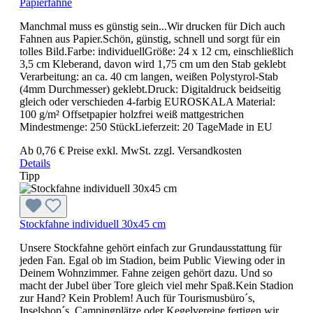
Papierfahne
Manchmal muss es günstig sein...Wir drucken für Dich auch
Fahnen aus Papier.Schön, günstig, schnell und sorgt für ein
tolles Bild.Farbe: individuellGröße: 24 x 12 cm, einschließlich
3,5 cm Kleberand, davon wird 1,75 cm um den Stab geklebt
Verarbeitung: an ca. 40 cm langen, weißen Polystyrol-Stab
(4mm Durchmesser) geklebt.Druck: Digitaldruck beidseitig
gleich oder verschieden 4-farbig EUROSKALA Material:
100 g/m² Offsetpapier holzfrei weiß mattgestrichen
Mindestmenge: 250 StückLieferzeit: 20 TageMade in EU
Ab
0,76 €
Preise exkl. MwSt. zzgl. Versandkosten
Details
Tipp
Stockfahne individuell 30x45 cm
Unsere Stockfahne gehört einfach zur Grundausstattung für
jeden Fan. Egal ob im Stadion, beim Public Viewing oder in
Deinem Wohnzimmer. Fahne zeigen gehört dazu. Und so
macht der Jubel über Tore gleich viel mehr Spaß.Kein Stadion
zur Hand? Kein Problem! Auch für Tourismusbüro´s,
Inselshop´s, Campingplätze oder Kegelvereine fertigen wir