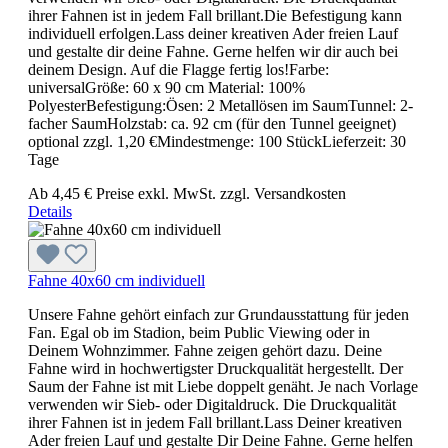
ihrer Fahnen ist in jedem Fall brillant.Die Befestigung kann
individuell erfolgen.Lass deiner kreativen Ader freien Lauf
und gestalte dir deine Fahne. Gerne helfen wir dir auch bei
deinem Design. Auf die Flagge fertig los!Farbe:
universalGröße: 60 x 90 cm Material: 100%
PolyesterBefestigung:Ösen: 2 Metallösen im SaumTunnel: 2-
facher SaumHolzstab: ca. 92 cm (für den Tunnel geeignet)
optional zzgl. 1,20 €Mindestmenge: 100 StückLieferzeit: 30
Tage
Ab
4,45 €
Preise exkl. MwSt. zzgl. Versandkosten
Details
Fahne 40x60 cm individuell
Unsere Fahne gehört einfach zur Grundausstattung für jeden
Fan. Egal ob im Stadion, beim Public Viewing oder in
Deinem Wohnzimmer. Fahne zeigen gehört dazu. Deine
Fahne wird in hochwertigster Druckqualität hergestellt. Der
Saum der Fahne ist mit Liebe doppelt genäht. Je nach Vorlage
verwenden wir Sieb- oder Digitaldruck. Die Druckqualität
ihrer Fahnen ist in jedem Fall brillant.Lass Deiner kreativen
Ader freien Lauf und gestalte Dir Deine Fahne. Gerne helfen