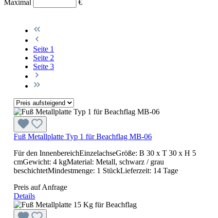
Maximal
€
Seite
1
Seite
2
Seite
3
Fuß Metallplatte Typ 1 für Beachflag MB-06
Für den InnenbereichEinzelachseGröße: B 30 x T 30 x H 5
cmGewicht: 4 kgMaterial: Metall, schwarz / grau
beschichtetMindestmenge: 1 StückLieferzeit: 14 Tage
Preis auf Anfrage
Details