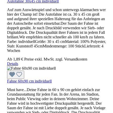
Autofahne 30x45 cm individuell
Auf zum Auswärtsspiel und schon unterwegs klarmachen wer
hier der Champ ist! Die Autofahne ist ca. 30 x 45 cm groß
und aufgrund ihrer speziellen Halterung für das Anbringen an
der Autoscheibe sofort einsetzbar.Der Saum der Fahne ist
doppelt genäht. Je nach Druckbild verwenden wir Sieb- oder
Digitaldruck. Die Druckqualität ihrer Fahnen ist in jedem Fall
brillant.Wir empfehlen nicht schneller als 100 km/h zu fahren.
Farbe: individuellGröße: 30 x 45 cmMaterial: 100% Polyester,
Stab: Kunststoff 45cmMindestmenge: 100 StückLieferzeit: 4
Wochen
Ab
1,89 €
Preise exkl. MwSt. zzgl. Versandkosten
Details
Fahne 60x90 cm individuell
Must have...Deine Fahne in 60 x 90 cm gehört einfach zur
Grundausstattung für jeden Fan. In der Arena, im Stadion,
beim Public Viewing oder in deinem Wohnzimmer. Deine
Fahne wird in hochwertigster Druckqualität hergestellt. Der
Saum der Fahne ist mit Liebe doppelt genäht. Je nach Vorlage
verwenden wir Sieb- oder Digitaldruck. Die Druckqualität