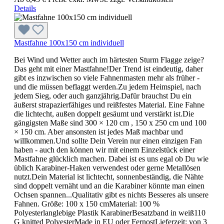
Details
Mastfahne 100x150 cm individuell
Bei Wind und Wetter auch im härtesten Sturm Flagge zeige?
Das geht mit einer Mastfahne!Der Trend ist eindeutig, daher
gibt es inzwischen so viele Fahnenmasten mehr als früher -
und die müssen beflaggt werden.Zu jedem Heimspiel, nach
jedem Sieg, oder auch ganzjährig.Dafür brauchst Du ein
äußerst strapazierfähiges und reißfestes Material. Eine Fahne
die lichtecht, außen doppelt gesäumt und verstärkt ist.Die
gängigsten Maße sind 300 × 120 cm , 150 x 250 cm und 100
× 150 cm. Aber ansonsten ist jedes Maß machbar und
willkommen.Und sollte Dein Verein nur einen einzigen Fan
haben - auch den können wir mit einem Einzelstück einer
Mastfahne glücklich machen. Dabei ist es uns egal ob Du wie
üblich Karabiner-Haken verwendest oder gerne Metallösen
nutzt.Dein Material ist lichtecht, sonnenbeständig, die Nähte
sind doppelt vernäht und an die Karabiner könnte man einen
Ochsen spannen...Qualitativ gibt es nichts Besseres als unsere
Fahnen. Größe: 100 x 150 cmMaterial: 100 %
Polyesterlanglebige Plastik KarabinerBesatzband in weiß110
G knitted PolyesterMade in EU oder FernostLieferzeit: von 3