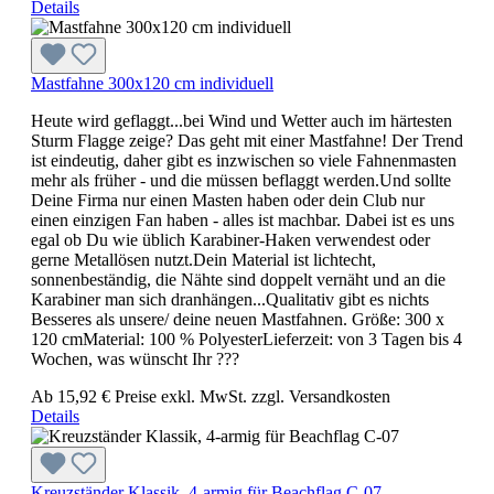
Details
Mastfahne 300x120 cm individuell
Heute wird geflaggt...bei Wind und Wetter auch im härtesten
Sturm Flagge zeige? Das geht mit einer Mastfahne! Der Trend
ist eindeutig, daher gibt es inzwischen so viele Fahnenmasten
mehr als früher - und die müssen beflaggt werden.Und sollte
Deine Firma nur einen Masten haben oder dein Club nur
einen einzigen Fan haben - alles ist machbar. Dabei ist es uns
egal ob Du wie üblich Karabiner-Haken verwendest oder
gerne Metallösen nutzt.Dein Material ist lichtecht,
sonnenbeständig, die Nähte sind doppelt vernäht und an die
Karabiner man sich dranhängen...Qualitativ gibt es nichts
Besseres als unsere/ deine neuen Mastfahnen. Größe: 300 x
120 cmMaterial: 100 % PolyesterLieferzeit: von 3 Tagen bis 4
Wochen, was wünscht Ihr ???
Ab
15,92 €
Preise exkl. MwSt. zzgl. Versandkosten
Details
Kreuzständer Klassik, 4-armig für Beachflag C-07