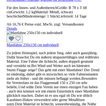
Für den Innen- und AußenbereichGröße: B 78 x T 68
cmGewicht: 1,2 kgMaterial: Metall, schwarz
beschichtetMindestmenge: 1 StückLieferzeit: 14 Tage
Ab
16,76 €
Preise exkl. MwSt. zzgl. Versandkosten
Details
Mastfahne 250x150 cm individuell
Zu jedem Heimspiel, nach jedem Sieg, oder auch ganzjährig.
Dafür brauchst Du ein äußerst strapazierfähiges und reißfestes
Material. Eine Fahne die lichtecht, außen doppelt gesäumt
und verstärkt ist.Bei Wind und Wetter auch im härtesten
Sturm Flagge zeige? Das geht mit einer Mastfahne! Der Trend
ist eindeutig, daher gibt es inzwischen so viele Fahnenmasten
mehr als früher - und die müssen beflaggt werden.Besonders
für Vereinsfans ist das Flaggenmaß 150 x 250 cm sehr
beliebt..Und sollte Dein Verein nur einen einzigen Fan haben
- auch den können wir mit einem Einzelstück einer Mastfahne
glücklich machen. Dabei ist es uns egal ob Du wie üblich
Karabiner-Haken verwendest oder gerne Metallösen
nutzt.Dein Material ist lichtecht, sonnenbeständig, die Näthe