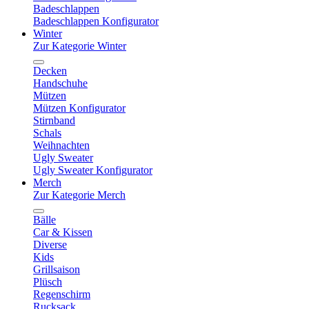
Badeschlappen
Badeschlappen Konfigurator
Winter
Zur Kategorie Winter
Decken
Handschuhe
Mützen
Mützen Konfigurator
Stirnband
Schals
Weihnachten
Ugly Sweater
Ugly Sweater Konfigurator
Merch
Zur Kategorie Merch
Bälle
Car & Kissen
Diverse
Kids
Grillsaison
Plüsch
Regenschirm
Rucksack