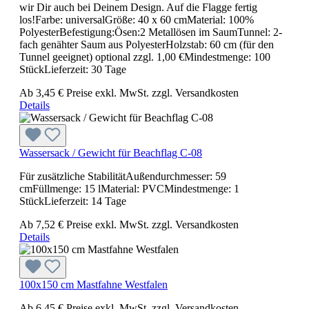
wir Dir auch bei Deinem Design. Auf die Flagge fertig
los!Farbe: universalGröße: 40 x 60 cmMaterial: 100%
PolyesterBefestigung:Ösen:2 Metallösen im SaumTunnel: 2-
fach genähter Saum aus PolyesterHolzstab: 60 cm (für den
Tunnel geeignet) optional zzgl. 1,00 €Mindestmenge: 100
StückLieferzeit: 30 Tage
Ab
3,45 €
Preise exkl. MwSt. zzgl. Versandkosten
Details
Wassersack / Gewicht für Beachflag C-08
Für zusätzliche StabilitätAußendurchmesser: 59
cmFüllmenge: 15 lMaterial: PVCMindestmenge: 1
StückLieferzeit: 14 Tage
Ab
7,52 €
Preise exkl. MwSt. zzgl. Versandkosten
Details
100x150 cm Mastfahne Westfalen
Ab
6,45 €
Preise exkl. MwSt. zzgl. Versandkosten