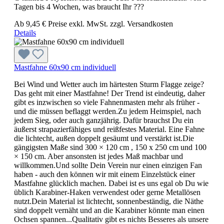
Tagen bis 4 Wochen, was braucht Ihr ???
Ab
9,45 €
Preise exkl. MwSt. zzgl. Versandkosten
Details
Mastfahne 60x90 cm individuell
Bei Wind und Wetter auch im härtesten Sturm Flagge zeige?
Das geht mit einer Mastfahne! Der Trend ist eindeutig, daher
gibt es inzwischen so viele Fahnenmasten mehr als früher -
und die müssen beflaggt werden.Zu jedem Heimspiel, nach
jedem Sieg, oder auch ganzjährig. Dafür brauchst Du ein
äußerst strapazierfähiges und reißfestes Material. Eine Fahne
die lichtecht, außen doppelt gesäumt und verstärkt ist.Die
gängigsten Maße sind 300 × 120 cm , 150 x 250 cm und 100
× 150 cm. Aber ansonsten ist jedes Maß machbar und
willkommen.Und sollte Dein Verein nur einen einzigen Fan
haben - auch den können wir mit einem Einzelstück einer
Mastfahne glücklich machen. Dabei ist es uns egal ob Du wie
üblich Karabiner-Haken verwendest oder gerne Metallösen
nutzt.Dein Material ist lichtecht, sonnenbeständig, die Näthe
sind doppelt vernäht und an die Karabiner könnte man einen
Ochsen spannen...Qualitativ gibt es nichts Besseres als unsere