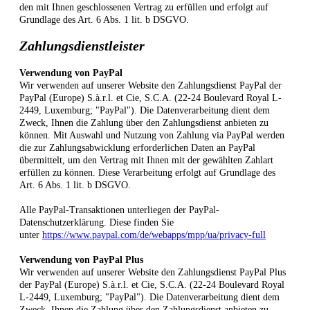
den mit Ihnen geschlossenen Vertrag zu erfüllen und erfolgt auf
Grundlage des Art. 6 Abs. 1 lit. b DSGVO.
Zahlungsdienstleister
Verwendung von PayPal
Wir verwenden auf unserer Website den Zahlungsdienst PayPal der
PayPal (Europe) S.à.r.l. et Cie, S.C.A. (22-24 Boulevard Royal L-
2449, Luxemburg; "PayPal"). Die Datenverarbeitung dient dem
Zweck, Ihnen die Zahlung über den Zahlungsdienst anbieten zu
können. Mit Auswahl und Nutzung von Zahlung via PayPal werden
die zur Zahlungsabwicklung erforderlichen Daten an PayPal
übermittelt, um den Vertrag mit Ihnen mit der gewählten Zahlart
erfüllen zu können. Diese Verarbeitung erfolgt auf Grundlage des
Art. 6 Abs. 1 lit. b DSGVO.
Alle PayPal-Transaktionen unterliegen der PayPal-
Datenschutzerklärung. Diese finden Sie
unter
https://www.paypal.com/de/webapps/mpp/ua/privacy-full
Verwendung von PayPal Plus
Wir verwenden auf unserer Website den Zahlungsdienst PayPal Plus
der PayPal (Europe) S.à.r.l. et Cie, S.C.A. (22-24 Boulevard Royal
L-2449, Luxemburg; "PayPal"). Die Datenverarbeitung dient dem
Zweck, Ihnen die Zahlung über den Zahlungsdienst anbieten zu