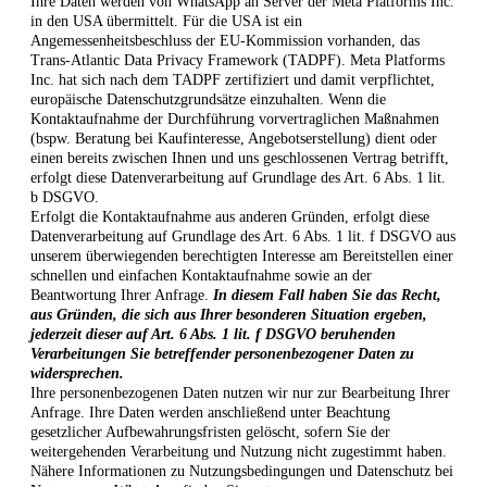
Ihre Daten werden von WhatsApp an Server der Meta Platforms Inc.
in den USA übermittelt. Für die USA ist ein
Angemessenheitsbeschluss der EU-Kommission vorhanden, das
Trans-Atlantic Data Privacy Framework (TADPF). Meta Platforms
Inc. hat sich nach dem TADPF zertifiziert und damit verpflichtet,
europäische Datenschutzgrundsätze einzuhalten. Wenn die
Kontaktaufnahme der Durchführung vorvertraglichen Maßnahmen
(bspw. Beratung bei Kaufinteresse, Angebotserstellung) dient oder
einen bereits zwischen Ihnen und uns geschlossenen Vertrag betrifft,
erfolgt diese Datenverarbeitung auf Grundlage des Art. 6 Abs. 1 lit.
b DSGVO.
Erfolgt die Kontaktaufnahme aus anderen Gründen, erfolgt diese
Datenverarbeitung auf Grundlage des Art. 6 Abs. 1 lit. f DSGVO aus
unserem überwiegenden berechtigten Interesse am Bereitstellen einer
schnellen und einfachen Kontaktaufnahme sowie an der
Beantwortung Ihrer Anfrage.
In diesem Fall haben Sie das Recht,
aus Gründen, die sich aus Ihrer besonderen Situation ergeben,
jederzeit dieser auf Art. 6 Abs. 1 lit. f DSGVO beruhenden
Verarbeitungen Sie betreffender personenbezogener Daten zu
widersprechen.
Ihre personenbezogenen Daten nutzen wir nur zur Bearbeitung Ihrer
Anfrage. Ihre Daten werden anschließend unter Beachtung
gesetzlicher Aufbewahrungsfristen gelöscht, sofern Sie der
weitergehenden Verarbeitung und Nutzung nicht zugestimmt haben.
Nähere Informationen zu Nutzungsbedingungen und Datenschutz bei