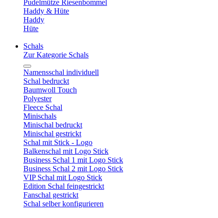
Pudelmütze Riesenbommel
Haddy & Hüte
Haddy
Hüte
Schals
Zur Kategorie Schals
Namensschal individuell
Schal bedruckt
Baumwoll Touch
Polyester
Fleece Schal
Minischals
Minischal bedruckt
Minischal gestrickt
Schal mit Stick - Logo
Balkenschal mit Logo Stick
Business Schal 1 mit Logo Stick
Business Schal 2 mit Logo Stick
VIP Schal mit Logo Stick
Edition Schal feingestrickt
Fanschal gestrickt
Schal selber konfigurieren