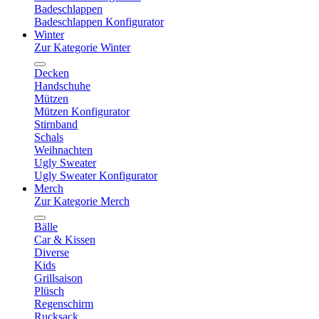
Badeschlappen
Badeschlappen Konfigurator
Winter
Zur Kategorie Winter
Decken
Handschuhe
Mützen
Mützen Konfigurator
Stirnband
Schals
Weihnachten
Ugly Sweater
Ugly Sweater Konfigurator
Merch
Zur Kategorie Merch
Bälle
Car & Kissen
Diverse
Kids
Grillsaison
Plüsch
Regenschirm
Rucksack