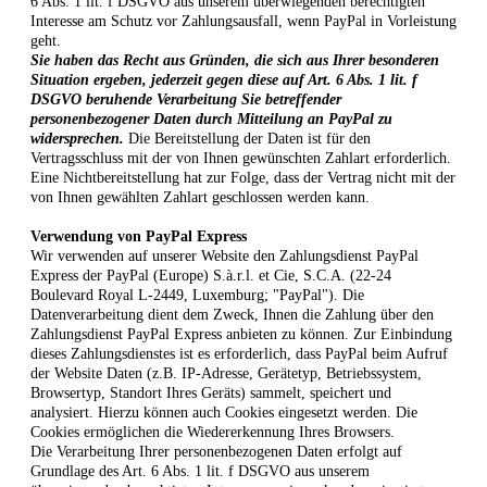
6 Abs. 1 lit. f DSGVO aus unserem überwiegenden berechtigten
Interesse am Schutz vor Zahlungsausfall, wenn PayPal in Vorleistung
geht.
Sie haben das Recht aus Gründen, die sich aus Ihrer besonderen
Situation ergeben, jederzeit gegen diese auf Art. 6 Abs. 1 lit. f
DSGVO beruhende Verarbeitung Sie betreffender
personenbezogener Daten durch Mitteilung an PayPal zu
widersprechen.
Die Bereitstellung der Daten ist für den
Vertragsschluss mit der von Ihnen gewünschten Zahlart erforderlich.
Eine Nichtbereitstellung hat zur Folge, dass der Vertrag nicht mit der
von Ihnen gewählten Zahlart geschlossen werden kann.
Verwendung von PayPal Express
Wir verwenden auf unserer Website den Zahlungsdienst PayPal
Express der PayPal (Europe) S.à.r.l. et Cie, S.C.A. (22-24
Boulevard Royal L-2449, Luxemburg; "PayPal"). Die
Datenverarbeitung dient dem Zweck, Ihnen die Zahlung über den
Zahlungsdienst PayPal Express anbieten zu können. Zur Einbindung
dieses Zahlungsdienstes ist es erforderlich, dass PayPal beim Aufruf
der Website Daten (z.B. IP-Adresse, Gerätetyp, Betriebssystem,
Browsertyp, Standort Ihres Geräts) sammelt, speichert und
analysiert. Hierzu können auch Cookies eingesetzt werden. Die
Cookies ermöglichen die Wiedererkennung Ihres Browsers.
Die Verarbeitung Ihrer personenbezogenen Daten erfolgt auf
Grundlage des Art. 6 Abs. 1 lit. f DSGVO aus unserem