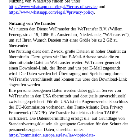
Nutzung von WhatsApp finden Sie unter
https://www.whatsapp.com/legal/#terms-of-service
und
https://www.whatsapp.com/legal/#privacy-policy
.
Nutzung von WeTransfer
Wir nutzen den Dienst WeTransfer der WeTransfer B.V. (Willem
Fenengastraat 19, 1096 BL Amsterdam, Niederlande; “WeTransfer”),
um auf Ihren Wunsch Dateien mit einer Größe bis zu 2 GB zu
übersenden.
Die Nutzung dient dem Zweck, große Dateien in hoher Qualität zu
übermitteln. Dazu geben wir Ihre E-Mail-Adresse sowie die zu
übermittelnde Datei an WeTransfer weiter. WeTranser generiert
einen Download-Link, der Ihnen und uns per E-Mail zugesandt
wird. Die Daten werden bei Übertragung und Speicherung durch
WeTransfer verschlüsselt und können nur über den Download-Link
abgerufen werden.
Ihre personenbezogenen Daten werden dabei ggf. an Server von
WeTransfer in den USA übermittelt und dort (teils unverschlüsselt)
zwischengespeichert. Für die USA ist ein Angemessenheitsbeschluss
der EU-Kommission vorhanden, das Trans-Atlantic Data Privacy
Framework (TADPF). WeTransfer ist nicht nach dem TADPF
zertifiziert. Die Datenübermittlung erfolgt u.a. auf Grundlage von
Standardvertragsklauseln als geeignete Garantien für den Schutz der
personenbezogenen Daten, einsehbar unter:
https://commission.europa.eu/law/law-topic/data-