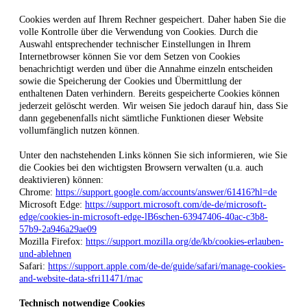
Cookies werden auf Ihrem Rechner gespeichert. Daher haben Sie die
volle Kontrolle über die Verwendung von Cookies. Durch die
Auswahl entsprechender technischer Einstellungen in Ihrem
Internetbrowser können Sie vor dem Setzen von Cookies
benachrichtigt werden und über die Annahme einzeln entscheiden
sowie die Speicherung der Cookies und Übermittlung der
enthaltenen Daten verhindern. Bereits gespeicherte Cookies können
jederzeit gelöscht werden. Wir weisen Sie jedoch darauf hin, dass Sie
dann gegebenenfalls nicht sämtliche Funktionen dieser Website
vollumfänglich nutzen können.
Unter den nachstehenden Links können Sie sich informieren, wie Sie
die Cookies bei den wichtigsten Browsern verwalten (u.a. auch
deaktivieren) können:
Chrome:
https://support.google.com/accounts/answer/61416?hl=de
Microsoft Edge:
https://support.microsoft.com/de-de/microsoft-
edge/cookies-in-microsoft-edge-lB6schen-63947406-40ac-c3b8-
57b9-2a946a29ae09
Mozilla Firefox:
https://support.mozilla.org/de/kb/cookies-erlauben-
und-ablehnen
Safari:
https://support.apple.com/de-de/guide/safari/manage-cookies-
and-website-data-sfri11471/mac
Technisch notwendige Cookies