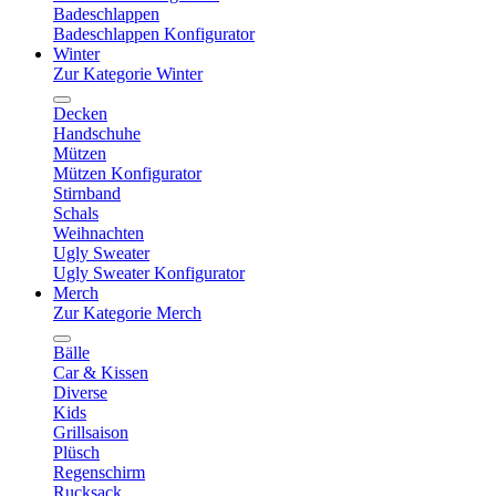
Badeschlappen
Badeschlappen Konfigurator
Winter
Zur Kategorie Winter
Decken
Handschuhe
Mützen
Mützen Konfigurator
Stirnband
Schals
Weihnachten
Ugly Sweater
Ugly Sweater Konfigurator
Merch
Zur Kategorie Merch
Bälle
Car & Kissen
Diverse
Kids
Grillsaison
Plüsch
Regenschirm
Rucksack