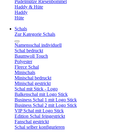
Pudelmütze Riesenbommel
Haddy & Hüte
Haddy
Hüte
Schals
Zur Kategorie Schals
Namensschal individuell
Schal bedruckt
Baumwoll Touch
Polyester
Fleece Schal
Minischals
Minischal bedruckt
Minischal gestrickt
Schal mit Stick - Logo
Balkenschal mit Logo Stick
Business Schal 1 mit Logo Stick
Business Schal 2 mit Logo Stick
VIP Schal mit Logo Stick
Edition Schal feingestrickt
Fanschal gestrickt
Schal selber konfigurieren