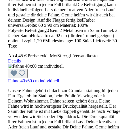
ihrer Fahnen ist in jedem Fall brillant.Die Befestigung kann
individuell erfolgen.Lass deiner kreativen Ader freien Lauf
und gestalte dir deine Fahne. Gerne helfen wir dir auch bei
deinem Design. Auf die Flagge fertig los!Farbe:
universalGröße: 60 x 90 cm Material: 100%
PolyesterBefestigung:Ösen: 2 Metallösen im SaumTunnel: 2-
facher SaumHolzstab: ca. 92 cm (für den Tunnel geeignet)
optional zzgl. 1,20 €Mindestmenge: 100 StückLieferzeit: 30
Tage
Ab
4,45 €
Preise exkl. MwSt. zzgl. Versandkosten
Details
Fahne 40x60 cm individuell
Unsere Fahne gehört einfach zur Grundausstattung für jeden
Fan. Egal ob im Stadion, beim Public Viewing oder in
Deinem Wohnzimmer. Fahne zeigen gehört dazu. Deine
Fahne wird in hochwertigster Druckqualität hergestellt. Der
Saum der Fahne ist mit Liebe doppelt genäht. Je nach Vorlage
verwenden wir Sieb- oder Digitaldruck. Die Druckqualität
ihrer Fahnen ist in jedem Fall brillant.Lass Deiner kreativen
Ader freien Lauf und gestalte Dir Deine Fahne. Gerne helfen