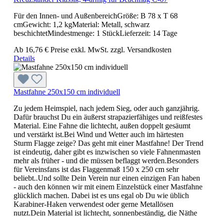
Für den Innen- und AußenbereichGröße: B 78 x T 68
cmGewicht: 1,2 kgMaterial: Metall, schwarz
beschichtetMindestmenge: 1 StückLieferzeit: 14 Tage
Ab
16,76 €
Preise exkl. MwSt. zzgl. Versandkosten
Details
Mastfahne 250x150 cm individuell
Zu jedem Heimspiel, nach jedem Sieg, oder auch ganzjährig.
Dafür brauchst Du ein äußerst strapazierfähiges und reißfestes
Material. Eine Fahne die lichtecht, außen doppelt gesäumt
und verstärkt ist.Bei Wind und Wetter auch im härtesten
Sturm Flagge zeige? Das geht mit einer Mastfahne! Der Trend
ist eindeutig, daher gibt es inzwischen so viele Fahnenmasten
mehr als früher - und die müssen beflaggt werden.Besonders
für Vereinsfans ist das Flaggenmaß 150 x 250 cm sehr
beliebt..Und sollte Dein Verein nur einen einzigen Fan haben
- auch den können wir mit einem Einzelstück einer Mastfahne
glücklich machen. Dabei ist es uns egal ob Du wie üblich
Karabiner-Haken verwendest oder gerne Metallösen
nutzt.Dein Material ist lichtecht, sonnenbeständig, die Näthe