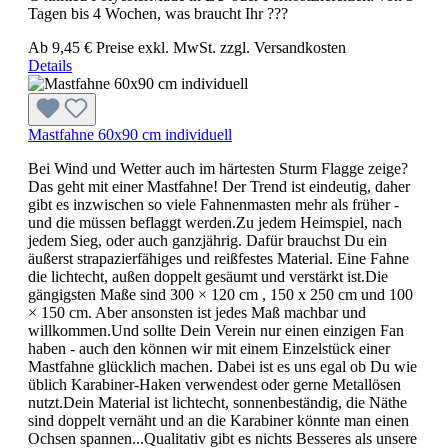
Tagen bis 4 Wochen, was braucht Ihr ???
Ab
9,45 €
Preise exkl. MwSt. zzgl. Versandkosten
Details
Mastfahne 60x90 cm individuell
Bei Wind und Wetter auch im härtesten Sturm Flagge zeige?
Das geht mit einer Mastfahne! Der Trend ist eindeutig, daher
gibt es inzwischen so viele Fahnenmasten mehr als früher -
und die müssen beflaggt werden.Zu jedem Heimspiel, nach
jedem Sieg, oder auch ganzjährig. Dafür brauchst Du ein
äußerst strapazierfähiges und reißfestes Material. Eine Fahne
die lichtecht, außen doppelt gesäumt und verstärkt ist.Die
gängigsten Maße sind 300 × 120 cm , 150 x 250 cm und 100
× 150 cm. Aber ansonsten ist jedes Maß machbar und
willkommen.Und sollte Dein Verein nur einen einzigen Fan
haben - auch den können wir mit einem Einzelstück einer
Mastfahne glücklich machen. Dabei ist es uns egal ob Du wie
üblich Karabiner-Haken verwendest oder gerne Metallösen
nutzt.Dein Material ist lichtecht, sonnenbeständig, die Näthe
sind doppelt vernäht und an die Karabiner könnte man einen
Ochsen spannen...Qualitativ gibt es nichts Besseres als unsere