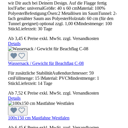
wir Dir auch bei Deinem Design. Auf die Flagge fertig
los!Farbe: universalGröße: 40 x 60 cmMaterial: 100%
PolyesterBefestigung:Ösen:2 Metallösen im SaumTunnel: 2-
fach genähter Saum aus PolyesterHolzstab: 60 cm (für den
Tunnel geeignet) optional zzgl. 1,00 €Mindestmenge: 100
StückLieferzeit: 30 Tage
Ab
3,45 €
Preise exkl. MwSt. zzgl. Versandkosten
Details
Wassersack / Gewicht für Beachflag C-08
Für zusätzliche StabilitätAußendurchmesser: 59
cmFüllmenge: 15 lMaterial: PVCMindestmenge: 1
StückLieferzeit: 14 Tage
Ab
7,52 €
Preise exkl. MwSt. zzgl. Versandkosten
Details
100x150 cm Mastfahne Westfalen
Ab
6,45 €
Preise exkl. MwSt. zzgl. Versandkosten