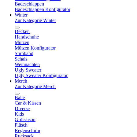
Badeschlappen
Badeschlappen Konfigurator
Winter
Zur Kategorie Winter
Decken
Handschuhe
Mützen
Mützen Konfigurator
Stirnband
Schals
Weihnachten
Ugly Sweater
Ugly Sweater Konfigurator
Merch
Zur Kategorie Merch
Bälle
Car & Kissen
Diverse
Kids
Grillsaison
Plüsch
Regenschirm
Rucksack