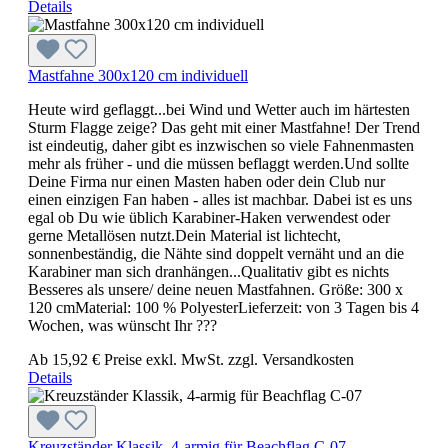
Details
Mastfahne 300x120 cm individuell
Heute wird geflaggt...bei Wind und Wetter auch im härtesten
Sturm Flagge zeige? Das geht mit einer Mastfahne! Der Trend
ist eindeutig, daher gibt es inzwischen so viele Fahnenmasten
mehr als früher - und die müssen beflaggt werden.Und sollte
Deine Firma nur einen Masten haben oder dein Club nur
einen einzigen Fan haben - alles ist machbar. Dabei ist es uns
egal ob Du wie üblich Karabiner-Haken verwendest oder
gerne Metallösen nutzt.Dein Material ist lichtecht,
sonnenbeständig, die Nähte sind doppelt vernäht und an die
Karabiner man sich dranhängen...Qualitativ gibt es nichts
Besseres als unsere/ deine neuen Mastfahnen. Größe: 300 x
120 cmMaterial: 100 % PolyesterLieferzeit: von 3 Tagen bis 4
Wochen, was wünscht Ihr ???
Ab
15,92 €
Preise exkl. MwSt. zzgl. Versandkosten
Details
Kreuzständer Klassik, 4-armig für Beachflag C-07