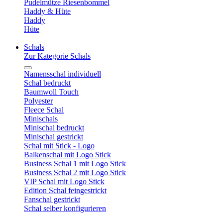
Pudelmütze Riesenbommel
Haddy & Hüte
Haddy
Hüte
Schals
Zur Kategorie Schals
Namensschal individuell
Schal bedruckt
Baumwoll Touch
Polyester
Fleece Schal
Minischals
Minischal bedruckt
Minischal gestrickt
Schal mit Stick - Logo
Balkenschal mit Logo Stick
Business Schal 1 mit Logo Stick
Business Schal 2 mit Logo Stick
VIP Schal mit Logo Stick
Edition Schal feingestrickt
Fanschal gestrickt
Schal selber konfigurieren