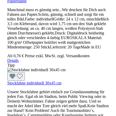
Papierfahne
Manchmal muss es günstig sein...Wir drucken für Dich auch
Fahnen aus Papier.Schön, günstig, schnell und sorgt für ein
tolles Bild.Farbe: individuellGröße: 24 x 12 cm, einschließlich
3,5 cm Kleberand, davon wird 1,75 cm um den Stab geklebt
Verarbeitung: an ca. 40 cm langen, weißen Polystyrol-Stab
(4mm Durchmesser) geklebt.Druck: Digitaldruck beidseitig
gleich oder verschieden 4-farbig EUROSKALA Material:
100 g/m² Offsetpapier holzfrei weiß mattgestrichen
Mindestmenge: 250 StückLieferzeit: 20 TageMade in EU
Ab
0,76 €
Preise exkl. MwSt. zzgl. Versandkosten
Details
Tipp
Stockfahne individuell 30x45 cm
Unsere Stockfahne gehört einfach zur Grundausstattung für
jeden Fan. Egal ob im Stadion, beim Public Viewing oder in
Deinem Wohnzimmer. Fahne zeigen gehört dazu. Und so
macht der Jubel über Tore gleich viel mehr Spaß.Kein Stadion
zur Hand? Kein Problem! Auch für Tourismusbüro´s,
Inselshop´s, Campingplätze oder Kegelvereine fertigen wir