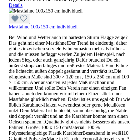
Details
Mastfahne 100x150 cm individuell
Bei Wind und Wetter auch im härtesten Sturm Flagge zeige?
Das geht mit einer Mastfahne!Der Trend ist eindeutig, daher
gibt es inzwischen so viele Fahnenmasten mehr als früher -
und die müssen beflaggt werden.Zu jedem Heimspiel, nach
jedem Sieg, oder auch ganzjährig.Dafür brauchst Du ein
äußerst strapazierfähiges und reißfestes Material. Eine Fahne
die lichtecht, außen doppelt gesäumt und verstärkt ist.Die
gängigsten Maße sind 300 × 120 cm , 150 x 250 cm und 100
× 150 cm. Aber ansonsten ist jedes Maß machbar und
willkommen.Und sollte Dein Verein nur einen einzigen Fan
haben - auch den können wir mit einem Einzelstück einer
Mastfahne glücklich machen. Dabei ist es uns egal ob Du wie
üblich Karabiner-Haken verwendest oder gerne Metallösen
nutzt.Dein Material ist lichtecht, sonnenbeständig, die Nähte
sind doppelt vernäht und an die Karabiner könnte man einen
Ochsen spannen...Qualitativ gibt es nichts Besseres als unsere
Fahnen. Größe: 100 x 150 cmMaterial: 100 %
Polyesterlanglebige Plastik KarabinerBesatzband in weiß110
G knitted PolyesterMade in EU oder FernostLieferzeit: von 3