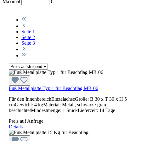
Maximal
€
Seite
1
Seite
2
Seite
3
Fuß Metallplatte Typ 1 für Beachflag MB-06
Für den InnenbereichEinzelachseGröße: B 30 x T 30 x H 5
cmGewicht: 4 kgMaterial: Metall, schwarz / grau
beschichtetMindestmenge: 1 StückLieferzeit: 14 Tage
Preis auf Anfrage
Details