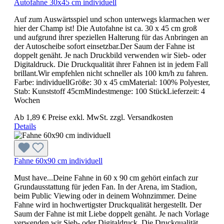
Autofahne 30x45 cm individuell
Auf zum Auswärtsspiel und schon unterwegs klarmachen wer
hier der Champ ist! Die Autofahne ist ca. 30 x 45 cm groß
und aufgrund ihrer speziellen Halterung für das Anbringen an
der Autoscheibe sofort einsetzbar.Der Saum der Fahne ist
doppelt genäht. Je nach Druckbild verwenden wir Sieb- oder
Digitaldruck. Die Druckqualität ihrer Fahnen ist in jedem Fall
brillant.Wir empfehlen nicht schneller als 100 km/h zu fahren.
Farbe: individuellGröße: 30 x 45 cmMaterial: 100% Polyester,
Stab: Kunststoff 45cmMindestmenge: 100 StückLieferzeit: 4
Wochen
Ab
1,89 €
Preise exkl. MwSt. zzgl. Versandkosten
Details
Fahne 60x90 cm individuell
Must have...Deine Fahne in 60 x 90 cm gehört einfach zur
Grundausstattung für jeden Fan. In der Arena, im Stadion,
beim Public Viewing oder in deinem Wohnzimmer. Deine
Fahne wird in hochwertigster Druckqualität hergestellt. Der
Saum der Fahne ist mit Liebe doppelt genäht. Je nach Vorlage
verwenden wir Sieb- oder Digitaldruck. Die Druckqualität