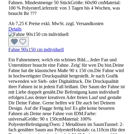
Fahnen. Mindestmenge 50 StückGröße: 60x90 cmMaterial:
100 % PolyesterLieferzeit: von 3 Tagen bis 4 Wochen, was
braucht Ihr ???
Ab
7,25 €
Preise exkl. MwSt. zzgl. Versandkosten
Details
Fahne 90x150 cm individuell
Ein Fahnenmeer, welch ein schönes Bild....Jeder Fan und
Unterstützer braucht eine Fahne. Zeig' für wen Du bist.Deine
Fahne hat die klassischen Maße 90 x 150 cm.Die Fahne wird
in hochwertigster Druckqualität hergestellt. Je nach Grafik
verwenden wir Sieb- oder Digitaldruck. Die Druckqualität
ihrer Fahnen ist in jedem Fall brillant. Der Saum der Fahne ist
mit Liebe doppelt genäht.Die Befestigung kann individuell
erfolgen.Lass deiner kreativen Ader freien Lauf und gestalte
Dir Deine Fahne. Gerne helfen wir Dir auch bei Deinem
Design. Auf die Flagge fertig los! Es gibt keine besseren
Fahnen als Deine neue Fahne von IDM.Farbe:
universalGröße: 90 x 150cmMaterial: 100%
PolyesterBefestigung:Ösen: 2 Metallösen im SaumTunnel: 2-
fach genähter Saum aus PolyesterHolzstab: ca.110cm (für den