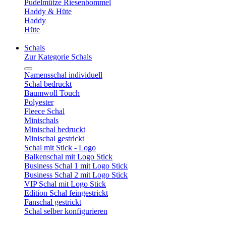
Pudelmütze Riesenbommel
Haddy & Hüte
Haddy
Hüte
Schals
Zur Kategorie Schals
Namensschal individuell
Schal bedruckt
Baumwoll Touch
Polyester
Fleece Schal
Minischals
Minischal bedruckt
Minischal gestrickt
Schal mit Stick - Logo
Balkenschal mit Logo Stick
Business Schal 1 mit Logo Stick
Business Schal 2 mit Logo Stick
VIP Schal mit Logo Stick
Edition Schal feingestrickt
Fanschal gestrickt
Schal selber konfigurieren