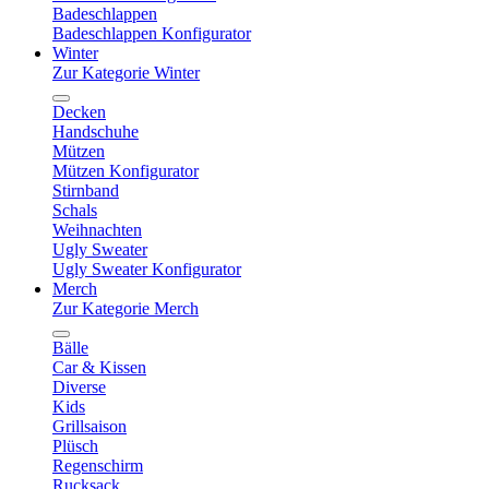
Badeschlappen
Badeschlappen Konfigurator
Winter
Zur Kategorie Winter
Decken
Handschuhe
Mützen
Mützen Konfigurator
Stirnband
Schals
Weihnachten
Ugly Sweater
Ugly Sweater Konfigurator
Merch
Zur Kategorie Merch
Bälle
Car & Kissen
Diverse
Kids
Grillsaison
Plüsch
Regenschirm
Rucksack